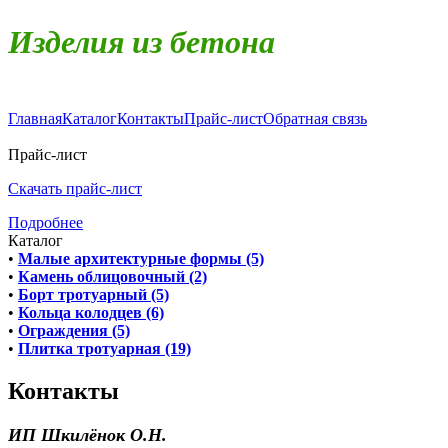
Изделия из бетона
Главная
Каталог
Контакты
Прайс-лист
Обратная связь
Прайс-лист
Скачать прайс-лист
Подробнее
Каталог
•
Малые архитектурные формы (5)
•
Камень облицовочный (2)
•
Борт тротуарный (5)
•
Кольца колодцев (6)
•
Ограждения (5)
•
Плитка тротуарная (19)
Контакты
ИП Шкилёнок О.Н.